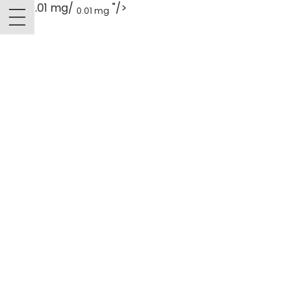
60 g, 0.01 mg/
"/>
0.01 mg