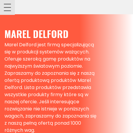
MAREL DELFORD
Marel Delford jest firmą specjalizującą
się w produkcji systemów ważących.
Oferuje szeroką gamę produktów na
najwyższym światowym poziomie.
Zapraszamy do zapoznania się z naszą
ofertą produktową produktów Marel
Delford. Lista produktów przedstawia
wszystkie produkty firmy które są w
naszej ofercie. Jeśli interesujące
rozwiązanie nie istnieje w poniższych
wagach, zapraszamy do zapoznania się
z naszą pełną ofertą ponad 1000
różnych wag.