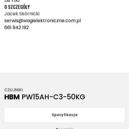
O SZCZEGÓŁY
Jacek Skórnicki
serwis@wagielektroniczne.com.pl
661 942 192
CZUJNIKI
HBM
PW15AH-C3-50KG
Specyfikacja